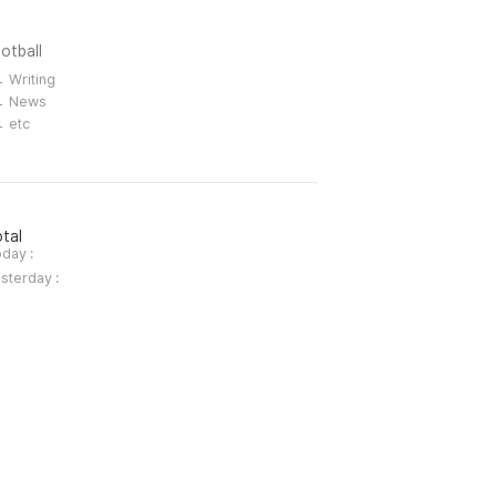
l
otball
Writing
News
etc
tal
day :
sterday :