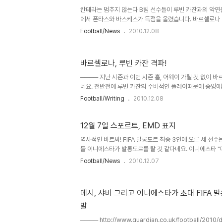
때문에 루빈 카잔같이 어려운 팀을 상대하는 데 있어서 부담감
칸테라는 멈추지 않는다 B팀 선수들이 루빈 카잔과의 악연
에서 폰타스와 바스케스가 득점을 올렸습니다. 바르셀로나 
16강에서 바르셀로나를 상대 할 수도 있다고. 16강 조추첨
Football/News
2010.12.08
한다네요. 바르셀로나 관련외 소식 발렌시아가 조 2위로 16
계속해서 무링요를 지켜보겠다고 영원하라 라 마시아! 바
네 번의 대결 끝에 마침내 루빈 카잔을 꺽었습니다. 폰타스
바르셀로나, 루빈 카잔 격파!
출전 경기에서 득점을 올리며 승리에 일조했습니다. 바르셀
관련외 소식 무링요가 에투 영입을 요청 했다고, 마드리드 - 
──── 지난 시즌과 이번 시즌 홈, 어웨이 가릴 것 없이 
네요. 전반전에 루빈 카잔의 수비적인 플레이때문에 중앙에
패턴도 왼쪽 위주로 이뤄지는 등 불안한 면이 많았지만 후
Football/Writing
2010.12.08
내며 바스케스의 추가 골로 2-0 승리를 거뒀습니다. 또,
다. 또, 한 가지 더 하자면 펩에게 상대 전적을 앞서고 있는
률을 이루게 됐습니다.
12월 7일 스포르트, EMD 표지
역사적인 바르싸! FIFA 발롱도르 최종 3인에 오른 세 선수
들 이니에스타가 발롱도르를 탈 것 같다네요. 이니에스타 "
거야" 루빈 카잔전에 알베스, 샤비, 페드로 그리고 비야가
Football/News
2010.12.07
나 관련외 소식 구티가 음주 운전을 해서 교통사고를 냈다네
도르는 꾸레들을 위한 것이 될 것 : 최종 3인에 이니에스타,
발됐습니다. 세계 축구가 바르셀로나의 칸테라 철학의 우수
메시, 샤비 그리고 이니에스타가 초대 FIFA 
나 - 루빈 카잔 (현지 시간 8시 45분, 우리나라 시간으론 
발
혀 외롭다는 생각이 들지 않아. 나는 클럽에게 매우 좋은 대
──── http://www.guardian.co.uk/football/2010/