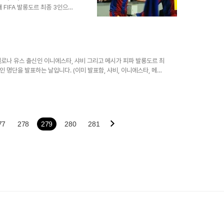
초대 FIFA 발롱도르 최종 3인으로
 계속해서 좋은 활약을 보여주면서
된 샤비와 메시 - 사진 리오넬 메
로나 선수 3명이 선발됐습니다.
고 있는데 지난 시즌은 바르셀로
월드컵에선 스페인에서 우승하는 경
로나 유스 출신인 이니에스타, 샤비 그리고 메시가 피파 발롱도르 최
인 명단을 발표하는 날입니다. (이미 발표함, 샤비, 이니에스타, 메시)
언스 리그 도전 : 루빈 카잔은 마지막으로 꺽어야할 팀이다.
77
278
279
280
281