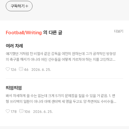
구독하기
더보기
Football/Writing
의 다른 글
여러 차례
글 내용
얘기했던 거처럼 전 비엘사 같은 감독을 여전히 원하는데 그가 공격적인 방향성
의 축구를 해서가 아니라 어린 선수들을 어떻게 가르쳐야 하는 지를 고민하고
그들에게 더 관심을 가지는 감독이라서 원하는 거에요. https://ainiesta8.tist
126
46
2026. 6. 25.
ory.com/3277 변방에서국대 감독은 매우 중요한 존재임.트렌드를 따라가기
어려운 걸 조금이라도 따라갈 수 있는 발판을 깔아줄 수 있는 사람이고. (아무리
다양한 루트로 배우더라도 어려움. 변방의 한계는 명확하게ainiesta8.tistory.
띄엄띄엄
com 이때도 썼었지만 먼저 발판부터 잘 깔아놔야 하는데 그러려면 대표팀 감
글 내용
독부터가 폭넓게 선수들을 보고 골라서 쓸 수 있어야 하거든요. 그러니 비엘사
봐서 자세하게 쓸 수는 없는데 크게 5가지 문제점을 짚을 수 있을 거 같음. 1. 변
처럼 10대 선수들을 나이로 가리지 않고 과감하게 올려 쓸 줄..
형 쓰리백의 일환이 아니라 아예 센터백 세 명을 두고도 양 측면에도 수비수들
을 두니까 패스 루트가 아예 안 나와서 이강인이 위치 변화를 너무 자주 가져가
178
106
2026. 6. 25.
고 템포의 문제가 아니라 패스 루트까지 만들어 줘야 하니까 공격 전개가 빠르
게 될 수가 없음. 볼을 질질 끄는 게 아니라 그렇게 해야 패스 루트가 나오니까
하는 거임. 2. 그럼 간격과 대형을 맞춰서 다 같이 전진을 하고 수비도 다 같이