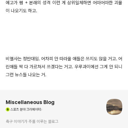
에고가 쎔 + 본래의 성격 이런 게 삼위일체하면 어마어마한 괴물
이 나오기도 하고.
비엘사는 정반대임. 어차피 안 따라올 애들은 쓰지도 않을 거고. 어
린애들 싹 다 가르쳐서 쓰겠다는 거고. 우루과이에선 그게 안 되니
그런 뉴스들 나오는 거.
로그 정보
Miscellaneous Blog
(새창열림)
스포츠
분야 크리에이터
축구 이야기가 주를 이루는 블로그