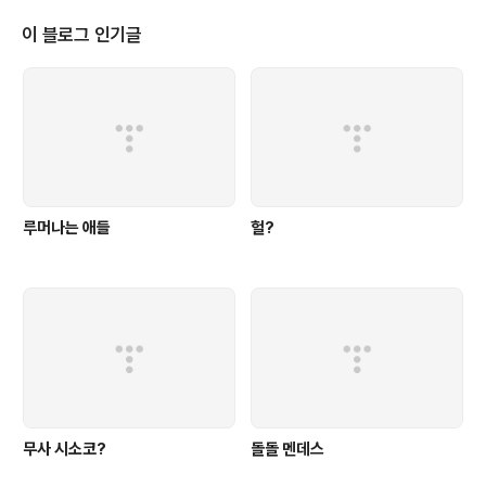
해야 하는데 센터백들은 뒤로 빼놓고 측면 수비수들은 올라가 있으니 자연스레
간격과 대형은 깨져있고 숫자가 딸려서 중앙은 비거나 중앙에 있는 선수는 고립
이 블로그 인기글
돼서 전방에 있는 선수들한테는 볼이 오질 않음. 뺏기는 순간 공수가 분리되..
루머나는 애들
헐?
무사 시소코?
돌돌 멘데스