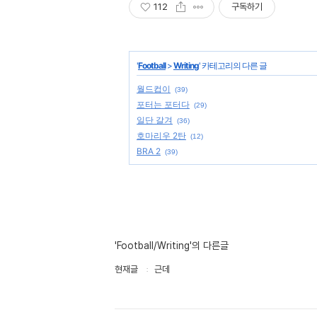
112
구독하기
'
Football
>
Writing
' 카테고리의 다른 글
월드컵이
(39)
포터는 포터다
(29)
일단 갈겨
(36)
호마리우 2탄
(12)
BRA 2
(39)
'Football/Writing'의 다른글
현재글
근데